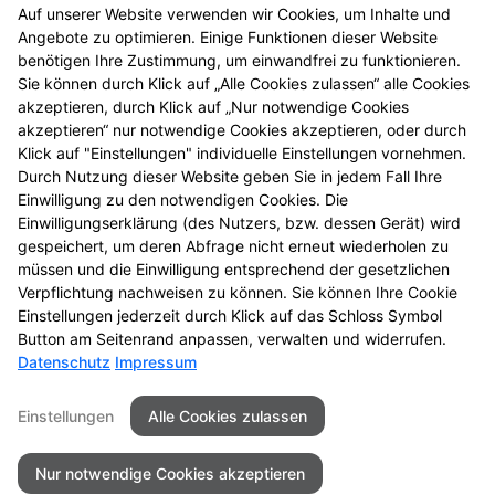
Verbandkasten, Haus- und
Auf unserer Website verwenden wir Cookies, um Inhalte und
Reiseapotheke
Angebote zu optimieren. Einige Funktionen dieser Website
benötigen Ihre Zustimmung, um einwandfrei zu funktionieren.
Sie können durch Klick auf „Alle Cookies zulassen“ alle Cookies
Vorträge und Seminare
akzeptieren, durch Klick auf „Nur notwendige Cookies
akzeptieren“ nur notwendige Cookies akzeptieren, oder durch
Klick auf "Einstellungen" individuelle Einstellungen vornehmen.
Warenlager
Durch Nutzung dieser Website geben Sie in jedem Fall Ihre
Einwilligung zu den notwendigen Cookies. Die
Wellness-Produkte
Einwilligungserklärung (des Nutzers, bzw. dessen Gerät) wird
gespeichert, um deren Abfrage nicht erneut wiederholen zu
müssen und die Einwilligung entsprechend der gesetzlichen
Wunden
Verpflichtung nachweisen zu können. Sie können Ihre Cookie
Einstellungen jederzeit durch Klick auf das Schloss Symbol
Button am Seitenrand anpassen, verwalten und widerrufen.
Datenschutz
Impressum
Kontakt
Impressum
Datenschutz
Einstellungen
Alle Cookies zulassen
Barrierefreiheit
Nur notwendige Cookies akzeptieren
© 2026 Boxberger Apotheke